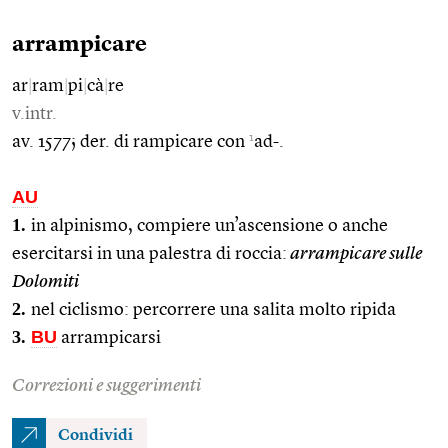
arrampicare
ar
|
ram
|
pi
|
cà
|
re
v.intr.
1
av. 1577; der. di rampicare con
ad-.
AU
1.
in alpinismo, compiere un’ascensione o anche
esercitarsi in una palestra di roccia:
arrampicare sulle
Dolomiti
2.
nel ciclismo: percorrere una salita molto ripida
3.
BU
arrampicarsi
Correzioni e suggerimenti
Condividi