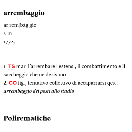
arrembaggio
ar
|
rem
|
bàg
|
gio
s.m.
1772;
TS
1.
mar. l’arrembare
|
estens., il combattimento e il
saccheggio che ne derivano
2.
CO
fig., tentativo collettivo di accaparrarsi qcs.:
arrembaggio dei posti allo stadio
Polirematiche