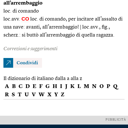
all’arrembaggio
loc. di comando
CO
loc.avv.
loc. di comando, per incitare all’assalto di
una nave: avanti, all’arrembaggio! | loc.avv., fig.,
scherz.: si buttò all’arrembaggio di quella ragazza.
Correzioni e suggerimenti
Condividi
Il dizionario di italiano dalla a alla z
A
B
C
D
E
F
G
H
I
J
K
L
M
N
O
P
Q
R
S
T
U
V
W
X
Y
Z
PUBBLICITÀ