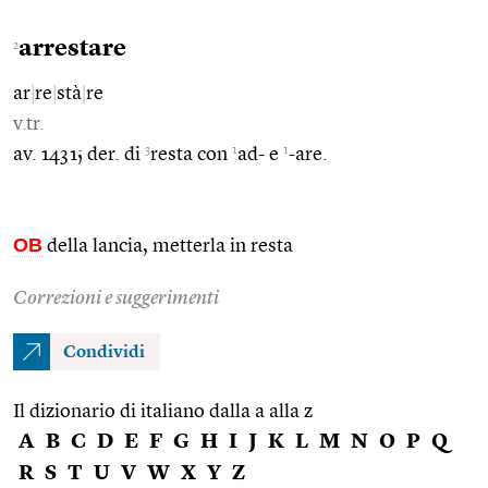
arrestare
2
ar
|
re
|
stà
|
re
v.tr.
3
1
1
av. 1431; der. di
resta con
ad- e
-are.
OB
della lancia, metterla in resta
Correzioni e suggerimenti
Condividi
Il dizionario di italiano dalla a alla z
A
B
C
D
E
F
G
H
I
J
K
L
M
N
O
P
Q
R
S
T
U
V
W
X
Y
Z