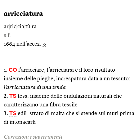
arricciatura
ar
|
ric
|
cia
|
tù
|
ra
s.f.
1664 nell'accez. 3;
CO
1.
l’arricciare, l’arricciarsi e il loro risultato
|
insieme delle pieghe, increspatura data a un tessuto:
l’arricciatura di una tenda
2.
TS
tess. insieme delle ondulazioni naturali che
caratterizzano una fibra tessile
3.
TS
edil. strato di malta che si stende sui muri prima
di intonacarli
Correzioni e suggerimenti