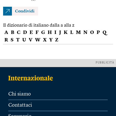
Condividi
Il dizionario di italiano dalla a alla z
A
B
C
D
E
F
G
H
I
J
K
L
M
N
O
P
Q
R
S
T
U
V
W
X
Y
Z
PUBBLICITÀ
Chi siamo
Contattaci