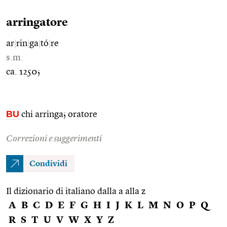
arringatore
ar
|
rin
|
ga
|
tó
|
re
s.m.
ca. 1250;
BU
chi arringa; oratore
Correzioni e suggerimenti
Condividi
Il dizionario di italiano dalla a alla z
A
B
C
D
E
F
G
H
I
J
K
L
M
N
O
P
Q
R
S
T
U
V
W
X
Y
Z