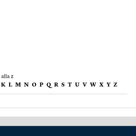
 alla z
K
L
M
N
O
P
Q
R
S
T
U
V
W
X
Y
Z