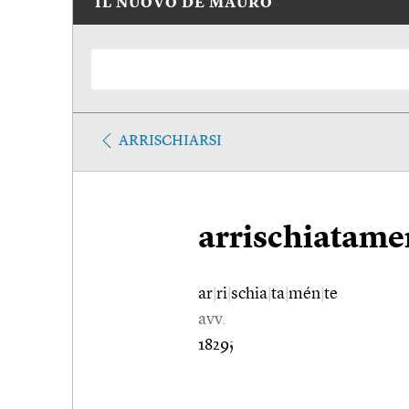
IL NUOVO DE MAURO
ARRISCHIARSI
arrischiatame
ar
|
ri
|
schia
|
ta
|
mén
|
te
avv.
1829;