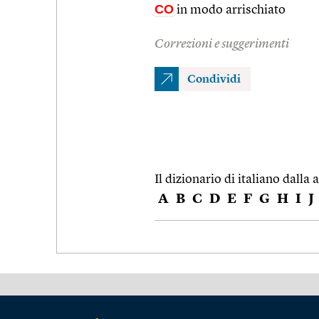
CO
in modo arrischiato
Correzioni e suggerimenti
Condividi
Il dizionario di italiano dalla a
A
B
C
D
E
F
G
H
I
J