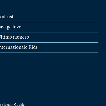
odcast
avage love
ltimo numero
nternazionale Kids
te legali
•
Cookie