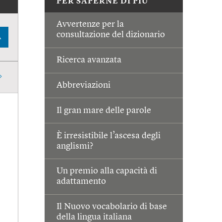
PER SAPERNE DI PIÙ
Avvertenze per la
consultazione del dizionario
A
Ricerca avanzata
Abbreviazioni
Il gran mare delle parole
È irresistibile l’ascesa degli
anglismi?
Un premio alla capacità di
adattamento
Il Nuovo vocabolario di base
della lingua italiana