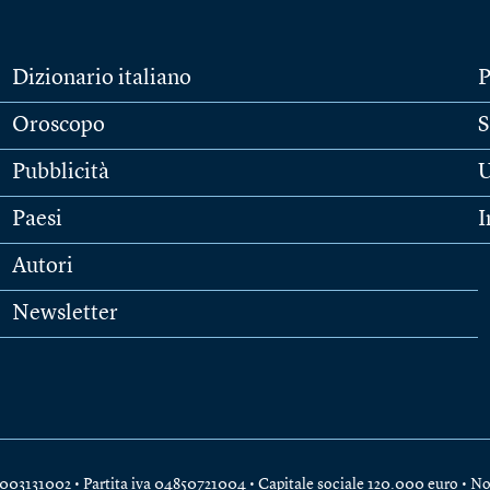
Dizionario italiano
P
Oroscopo
S
Pubblicità
U
Paesi
I
Autori
Newsletter
e 04003131002 • Partita iva 04850721004 • Capitale sociale 120.000 euro •
No