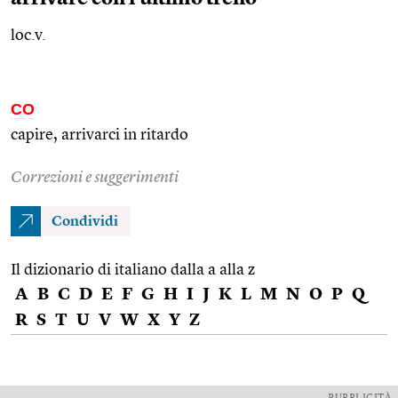
loc.v.
CO
capire, arrivarci in ritardo
Correzioni e suggerimenti
Condividi
Il dizionario di italiano dalla a alla z
A
B
C
D
E
F
G
H
I
J
K
L
M
N
O
P
Q
R
S
T
U
V
W
X
Y
Z