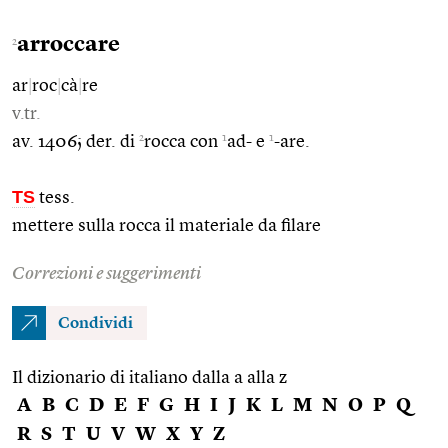
arroccare
2
ar
|
roc
|
cà
|
re
v.tr.
2
1
1
av. 1406; der. di
rocca con
ad- e
-are.
TS
tess.
mettere sulla rocca il materiale da filare
Correzioni e suggerimenti
Condividi
Il dizionario di italiano dalla a alla z
A
B
C
D
E
F
G
H
I
J
K
L
M
N
O
P
Q
R
S
T
U
V
W
X
Y
Z