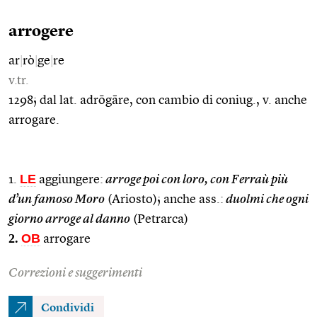
arrogere
ar
|
rò
|
ge
|
re
v.tr.
1298; dal lat. adrōgāre, con cambio di coniug., v. anche
arrogare.
LE
1.
aggiungere:
arroge poi con loro, con Ferraù più
d’un famoso Moro
(Ariosto); anche ass.:
duolmi che ogni
giorno arroge al danno
(Petrarca)
2.
OB
arrogare
Correzioni e suggerimenti
Condividi