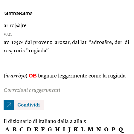
arrosare
1
ar
|
ro
|
ṣà
|
re
v.tr.
av. 1250; dal provenz. arozar, dal lat. *adrosāre, der. di
ros, roris “rugiada”.
OB
(
io arròṣo
)
bagnare leggermente come la rugiada
Correzioni e suggerimenti
Condividi
Il dizionario di italiano dalla a alla z
A
B
C
D
E
F
G
H
I
J
K
L
M
N
O
P
Q