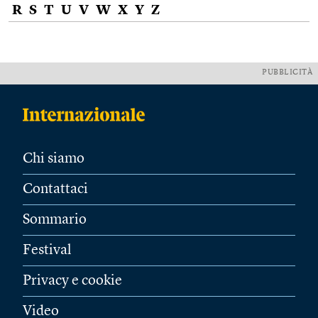
R
S
T
U
V
W
X
Y
Z
PUBBLICITÀ
Chi siamo
Contattaci
Sommario
Festival
Privacy e cookie
Video