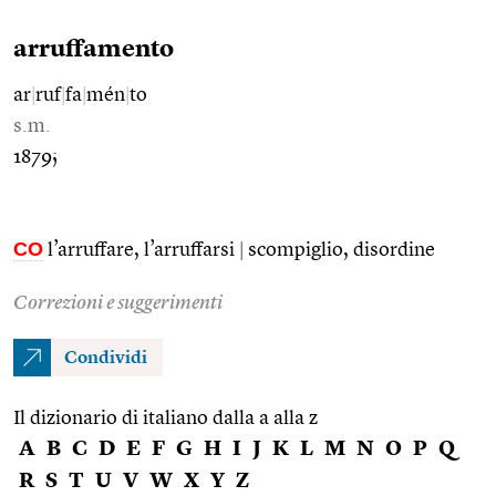
arruffamento
ar
|
ruf
|
fa
|
mén
|
to
s.m.
1879;
CO
l’arruffare, l’arruffarsi
|
scompiglio, disordine
Correzioni e suggerimenti
Condividi
Il dizionario di italiano dalla a alla z
A
B
C
D
E
F
G
H
I
J
K
L
M
N
O
P
Q
R
S
T
U
V
W
X
Y
Z