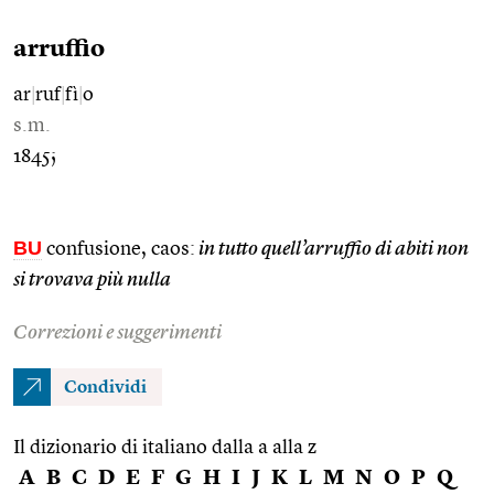
arruffio
ar
|
ruf
|
fì
|
o
s.m.
1845;
BU
confusione, caos:
in tutto quell’arruffio di abiti non
si trovava più nulla
Correzioni e suggerimenti
Condividi
Il dizionario di italiano dalla a alla z
A
B
C
D
E
F
G
H
I
J
K
L
M
N
O
P
Q