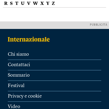
R
S
T
U
V
W
X
Y
Z
PUBBLICITÀ
Chi siamo
Contattaci
Sommario
Festival
Privacy e cookie
Video