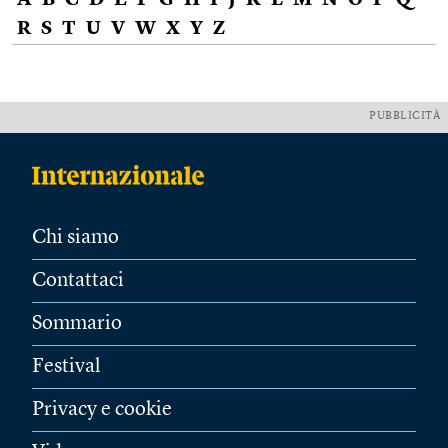
A
B
C
D
E
F
G
H
I
J
K
L
M
N
O
P
Q
R
S
T
U
V
W
X
Y
Z
PUBBLICITÀ
Chi siamo
Contattaci
Sommario
Festival
Privacy e cookie