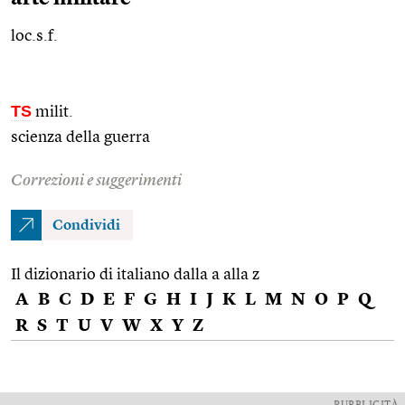
loc.s.f.
TS
milit.
scienza della guerra
Correzioni e suggerimenti
Condividi
Il dizionario di italiano dalla a alla z
A
B
C
D
E
F
G
H
I
J
K
L
M
N
O
P
Q
R
S
T
U
V
W
X
Y
Z