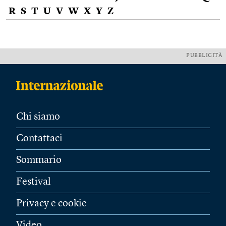
R
S
T
U
V
W
X
Y
Z
PUBBLICITÀ
Chi siamo
Contattaci
Sommario
Festival
Privacy e cookie
Video