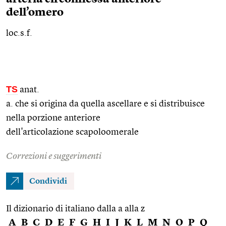
dell’omero
loc.s.f.
TS
anat.
a. che si origina da quella ascellare e si distribuisce
nella porzione anteriore
dell'articolazione scapoloomerale
Correzioni e suggerimenti
Condividi
Il dizionario di italiano dalla a alla z
A
B
C
D
E
F
G
H
I
J
K
L
M
N
O
P
Q