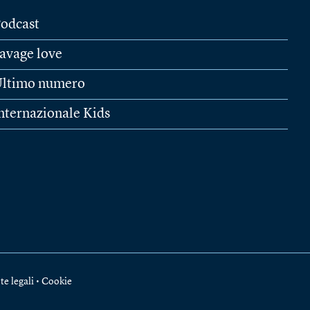
odcast
avage love
ltimo numero
nternazionale Kids
te legali
•
Cookie