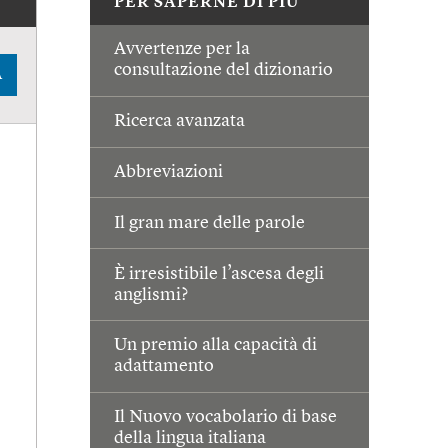
PER SAPERNE DI PIÙ
Avvertenze per la
consultazione del dizionario
A
Ricerca avanzata
Abbreviazioni
Il gran mare delle parole
È irresistibile l’ascesa degli
anglismi?
Un premio alla capacità di
adattamento
Il Nuovo vocabolario di base
della lingua italiana