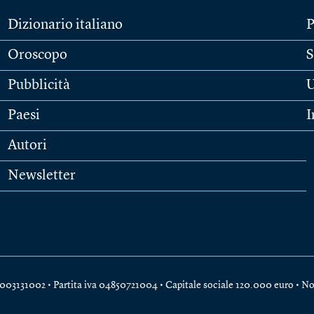
Dizionario italiano
P
Oroscopo
S
Pubblicità
U
Paesi
I
Autori
Newsletter
e 04003131002 • Partita iva 04850721004 • Capitale sociale 120.000 euro •
No