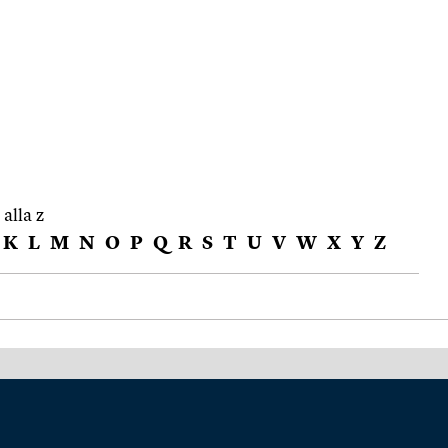
 alla z
K
L
M
N
O
P
Q
R
S
T
U
V
W
X
Y
Z