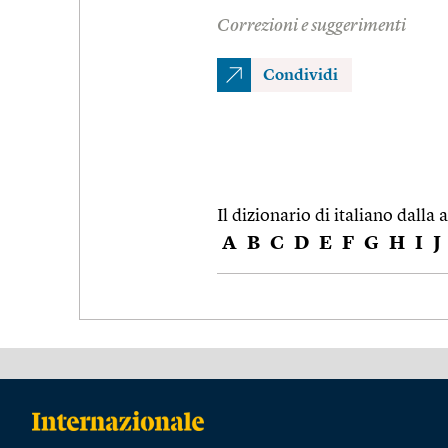
Correzioni e suggerimenti
Condividi
Il dizionario di italiano dalla a
A
B
C
D
E
F
G
H
I
J