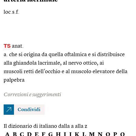
loc.s.f.
TS
anat.
a. che si origina da quella oftalmica e si distribuisce
alla ghiandola lacrimale, al nervo ottico, ai
muscoli retti dell'occhio e al muscolo elevatore della
palpebra
Correzioni e suggerimenti
Condividi
Il dizionario di italiano dalla a alla z
A
B
C
D
E
F
G
H
I
J
K
L
M
N
O
P
Q