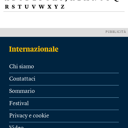
R
S
T
U
V
W
X
Y
Z
PUBBLICITÀ
Chi siamo
Contattaci
Sommario
Festival
Privacy e cookie