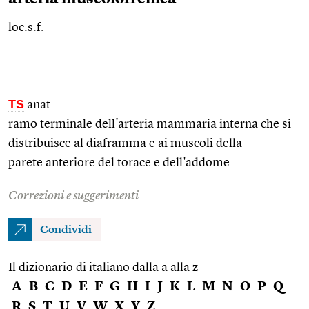
loc.s.f.
TS
anat.
ramo terminale dell'arteria mammaria interna che si
distribuisce al diaframma e ai muscoli della
parete anteriore del torace e dell'addome
Correzioni e suggerimenti
Condividi
Il dizionario di italiano dalla a alla z
A
B
C
D
E
F
G
H
I
J
K
L
M
N
O
P
Q
R
S
T
U
V
W
X
Y
Z