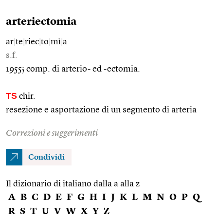
arteriectomia
ar
|
te
|
riec
|
to
|
mì
|
a
s.f.
1955; comp. di arterio- ed -ectomia.
TS
chir.
resezione e asportazione di un segmento di arteria
Correzioni e suggerimenti
Condividi
Il dizionario di italiano dalla a alla z
A
B
C
D
E
F
G
H
I
J
K
L
M
N
O
P
Q
R
S
T
U
V
W
X
Y
Z