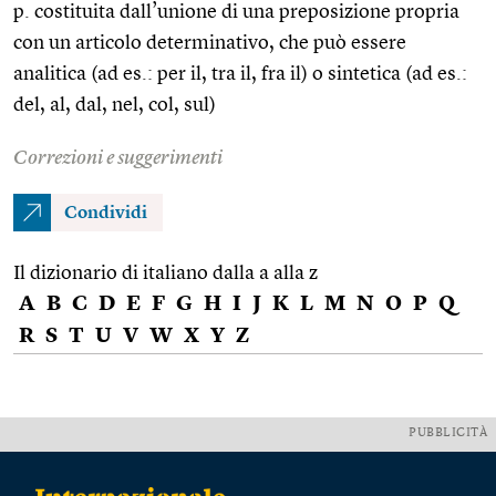
p. costituita dall’unione di una preposizione propria
con un articolo determinativo, che può essere
analitica (ad es.: per il, tra il, fra il) o sintetica (ad es.:
del, al, dal, nel, col, sul)
Correzioni e suggerimenti
Condividi
Il dizionario di italiano dalla a alla z
A
B
C
D
E
F
G
H
I
J
K
L
M
N
O
P
Q
R
S
T
U
V
W
X
Y
Z
PUBBLICITÀ