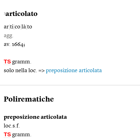
articolato
3
ar
|
ti
|
co
|
là
|
to
agg.
av. 1664;
TS
gramm.
solo nella loc. =>
preposizione articolata
Polirematiche
preposizione articolata
loc.s.f.
TS
gramm.