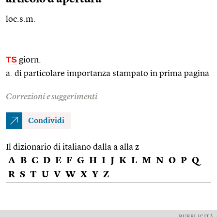
loc.s.m.
TS
giorn.
a. di particolare importanza stampato in prima pagina
Correzioni e suggerimenti
Condividi
Il dizionario di italiano dalla a alla z
A
B
C
D
E
F
G
H
I
J
K
L
M
N
O
P
Q
R
S
T
U
V
W
X
Y
Z