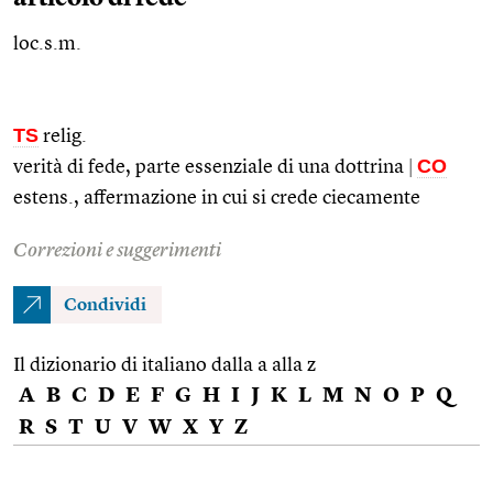
loc.s.m.
TS
relig.
CO
verità di fede, parte essenziale di una dottrina
|
estens.
, affermazione in cui si crede ciecamente
Correzioni e suggerimenti
Condividi
Il dizionario di italiano dalla a alla z
A
B
C
D
E
F
G
H
I
J
K
L
M
N
O
P
Q
R
S
T
U
V
W
X
Y
Z