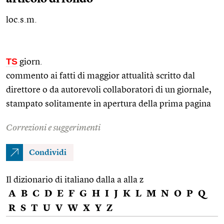
loc.s.m.
TS
giorn.
commento ai fatti di maggior attualità scritto dal
direttore o da autorevoli collaboratori di un giornale,
stampato solitamente in apertura della prima pagina
Correzioni e suggerimenti
Condividi
Il dizionario di italiano dalla a alla z
A
B
C
D
E
F
G
H
I
J
K
L
M
N
O
P
Q
R
S
T
U
V
W
X
Y
Z