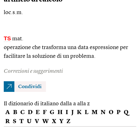
loc.s.m.
TS
mat.
operazione che trasforma una data espressione per
facilitare la soluzione di un problema.
Correzioni e suggerimenti
Condividi
Il dizionario di italiano dalla a alla z
A
B
C
D
E
F
G
H
I
J
K
L
M
N
O
P
Q
R
S
T
U
V
W
X
Y
Z