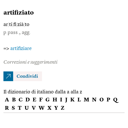
artifiziato
ar
|
ti
|
fi
|
zià
|
to
p.pass., agg.
=>
artifiziare
Correzioni e suggerimenti
Condividi
Il dizionario di italiano dalla a alla z
A
B
C
D
E
F
G
H
I
J
K
L
M
N
O
P
Q
R
S
T
U
V
W
X
Y
Z