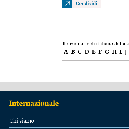
Condividi
Il dizionario di italiano dalla a
A
B
C
D
E
F
G
H
I
J
Chi siamo