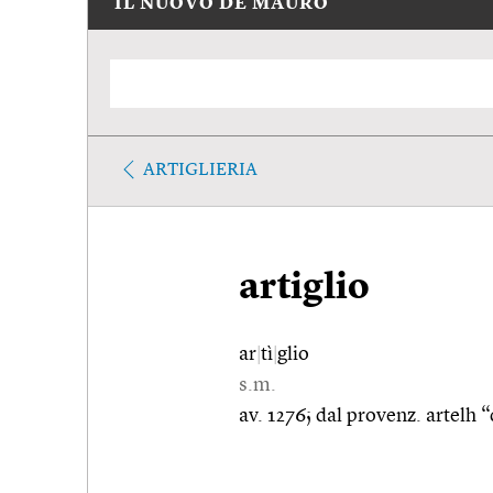
IL NUOVO DE MAURO
ARTIGLIERIA
artiglio
ar
|
tì
|
glio
s.m.
av. 1276; dal provenz. artelh “d