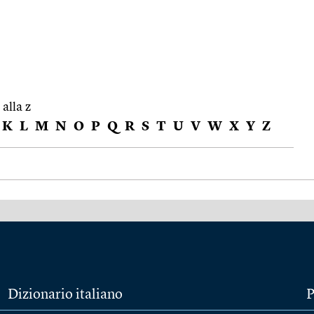
 alla z
K
L
M
N
O
P
Q
R
S
T
U
V
W
X
Y
Z
Dizionario italiano
P