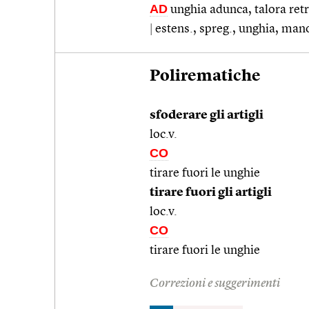
AD
unghia adunca, talora retrat
|
estens., spreg., unghia, man
Polirematiche
sfoderare gli artigli
loc.v.
CO
tirare fuori le unghie
tirare fuori gli artigli
loc.v.
CO
tirare fuori le unghie
Correzioni e suggerimenti