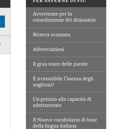
PER SAPERNE DI PIÙ
Avvertenze per la
consultazione del dizionario
A
Ricerca avanzata
Abbreviazioni
Il gran mare delle parole
È irresistibile l’ascesa degli
anglismi?
Un premio alla capacità di
adattamento
Il Nuovo vocabolario di base
della lingua italiana