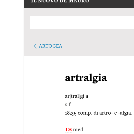
IL NUOVO DE MAURO
ARTOGEA
artralgia
ar
|
tral
|
gì
|
a
s.f.
1829; comp. di artro- e -algia.
TS
med.