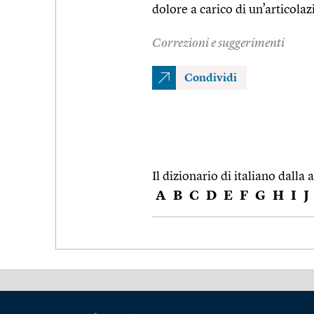
dolore a carico di un’articola
Correzioni e suggerimenti
Condividi
Il dizionario di italiano dalla a
A
B
C
D
E
F
G
H
I
J