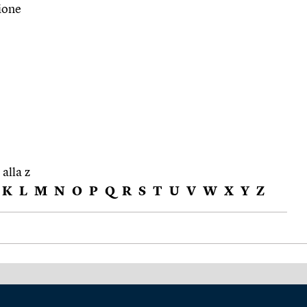
zione
 alla z
K
L
M
N
O
P
Q
R
S
T
U
V
W
X
Y
Z