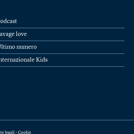
odcast
avage love
ltimo numero
nternazionale Kids
te legali
•
Cookie