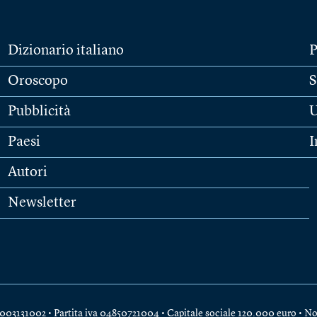
Dizionario italiano
P
Oroscopo
S
Pubblicità
U
Paesi
I
Autori
Newsletter
e 04003131002 • Partita iva 04850721004 • Capitale sociale 120.000 euro •
No