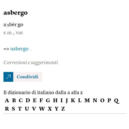
asbergo
a
|
ṣbèr
|
go
s.m., var.
=>
usbergo
.
Correzioni e suggerimenti
Condividi
Il dizionario di italiano dalla a alla z
A
B
C
D
E
F
G
H
I
J
K
L
M
N
O
P
Q
R
S
T
U
V
W
X
Y
Z