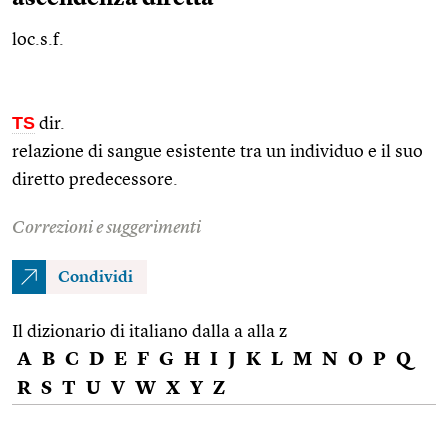
loc.s.f.
TS
dir.
relazione di sangue esistente tra un individuo e il suo
diretto predecessore.
Correzioni e suggerimenti
Condividi
Il dizionario di italiano dalla a alla z
A
B
C
D
E
F
G
H
I
J
K
L
M
N
O
P
Q
R
S
T
U
V
W
X
Y
Z