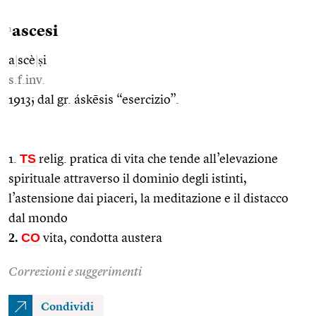
ascesi
1
a
|
scè
|
ṣi
s.f.inv.
1913; dal gr. áskēsis “esercizio”.
TS
1.
relig. pratica di vita che tende all’elevazione
spirituale attraverso il dominio degli istinti,
l’astensione dai piaceri, la meditazione e il distacco
dal mondo
2.
CO
vita, condotta austera
Correzioni e suggerimenti
Condividi