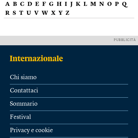
A
B
C
D
E
F
G
H
I
J
K
L
M
N
O
P
Q
R
S
T
U
V
W
X
Y
Z
PUBBLICITÀ
Chi siamo
Contattaci
Sommario
Festival
Privacy e cookie