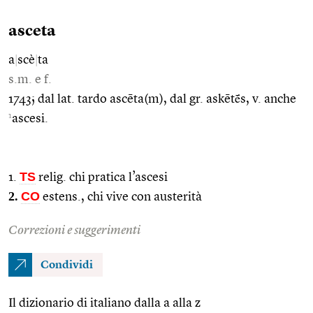
asceta
a
|
scè
|
ta
s.m. e f.
1743; dal lat. tardo ascēta(m), dal gr. askētḗs, v. anche
1
ascesi.
TS
1.
relig. chi pratica l’ascesi
2.
CO
estens., chi vive con austerità
Correzioni e suggerimenti
Condividi
Il dizionario di italiano dalla a alla z