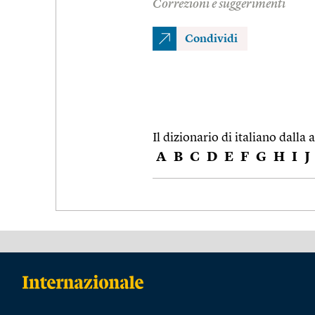
Correzioni e suggerimenti
Condividi
Il dizionario di italiano dalla a
A
B
C
D
E
F
G
H
I
J