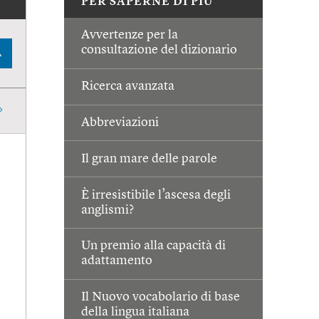
PER SAPERNE DI PIÙ
Avvertenze per la
consultazione del dizionario
A
Ricerca avanzata
Abbreviazioni
Il gran mare delle parole
È irresistibile l’ascesa degli
anglismi?
Un premio alla capacità di
adattamento
Il Nuovo vocabolario di base
della lingua italiana