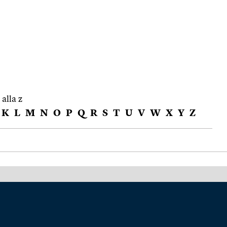
 alla z
K
L
M
N
O
P
Q
R
S
T
U
V
W
X
Y
Z