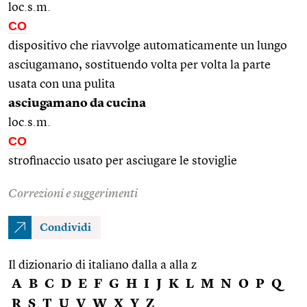
loc.s.m.
CO
dispositivo che riavvolge automaticamente un lungo
asciugamano, sostituendo volta per volta la parte
usata con una pulita
asciugamano da cucina
loc.s.m.
CO
strofinaccio usato per asciugare le stoviglie
Correzioni e suggerimenti
Condividi
Il dizionario di italiano dalla a alla z
A
B
C
D
E
F
G
H
I
J
K
L
M
N
O
P
Q
R
S
T
U
V
W
X
Y
Z