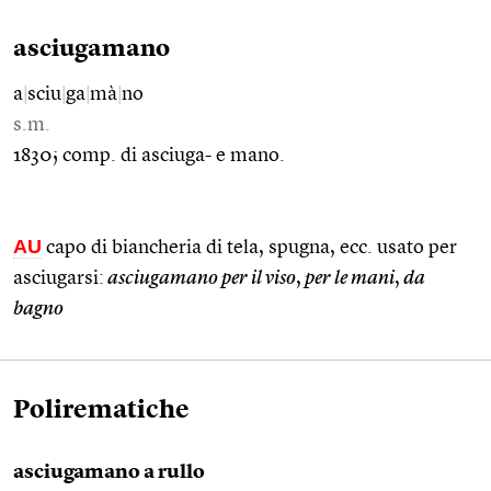
asciugamano
a
|
sciu
|
ga
|
mà
|
no
s.m.
1830; comp. di asciuga- e mano.
AU
capo di biancheria di tela, spugna, ecc. usato per
asciugarsi:
asciugamano per il viso
,
per le mani
,
da
bagno
Polirematiche
asciugamano a rullo