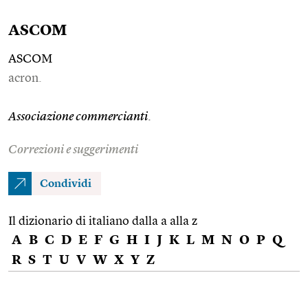
ASCOM
ASCOM
acron.
Associazione commercianti
.
Correzioni e suggerimenti
Condividi
Il dizionario di italiano dalla a alla z
A
B
C
D
E
F
G
H
I
J
K
L
M
N
O
P
Q
R
S
T
U
V
W
X
Y
Z