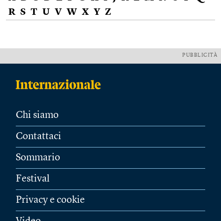
R
S
T
U
V
W
X
Y
Z
PUBBLICITÀ
Chi siamo
Contattaci
Sommario
Festival
Privacy e cookie