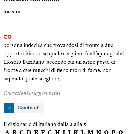
loc.s.m.
CO
persona indecisa che trovandosi di fronte a due
opportunità non sa quale scegliere (dall’apologo del
filosofo Buridano, secondo cui un asino posto di
fronte a due mucchi di fieno morì di fame, non
sapendo quale scegliere)
Correzioni e suggerimenti
Condividi
Il dizionario di italiano dalla a alla z
A
B
C
D
E
F
G
H
I
J
K
L
M
N
O
P
Q