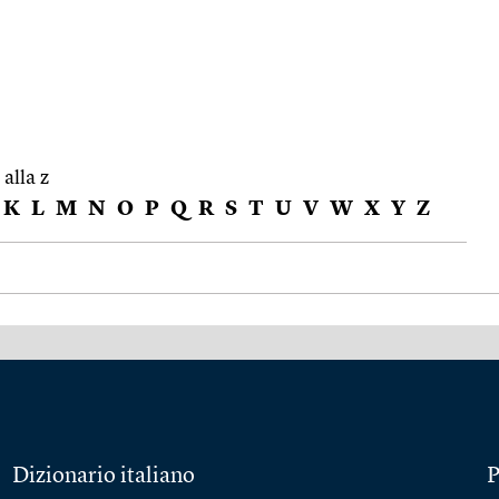
 alla z
K
L
M
N
O
P
Q
R
S
T
U
V
W
X
Y
Z
Dizionario italiano
P