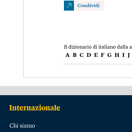
Condividi
Il dizionario di italiano dalla a
A
B
C
D
E
F
G
H
I
J
Chi siamo