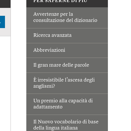
PER SAPERNE DI PIÙ
Avvertenze per la
consultazione del dizionario
A
Ricerca avanzata
Abbreviazioni
Il gran mare delle parole
È irresistibile l’ascesa degli
anglismi?
Un premio alla capacità di
adattamento
Il Nuovo vocabolario di base
della lingua italiana