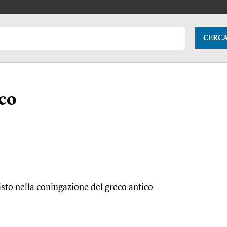
CERC
ico
isto nella coniugazione del greco antico