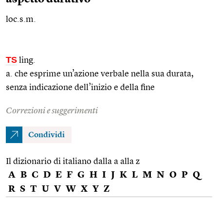
loc.s.m.
TS
ling.
a. che esprime un’azione verbale nella sua durata,
senza indicazione dell’inizio e della fine
Correzioni e suggerimenti
Condividi
Il dizionario di italiano dalla a alla z
A
B
C
D
E
F
G
H
I
J
K
L
M
N
O
P
Q
R
S
T
U
V
W
X
Y
Z