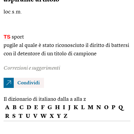
loc.s.m.
TS
sport
pugile al quale è stato riconosciuto il diritto di battersi
con il detentore di un titolo di campione
Correzioni e suggerimenti
Condividi
Il dizionario di italiano dalla a alla z
A
B
C
D
E
F
G
H
I
J
K
L
M
N
O
P
Q
R
S
T
U
V
W
X
Y
Z