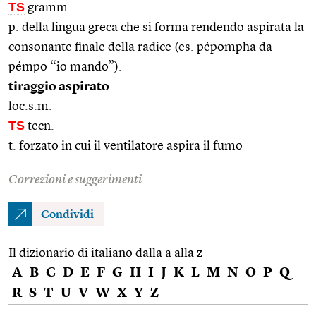
TS
gramm.
p. della lingua greca che si forma rendendo aspirata la
consonante finale della radice (es. pépompha da
pémpo “io mando”).
tiraggio aspirato
loc.s.m.
TS
tecn.
t. forzato in cui il ventilatore aspira il fumo
Correzioni e suggerimenti
Condividi
Il dizionario di italiano dalla a alla z
A
B
C
D
E
F
G
H
I
J
K
L
M
N
O
P
Q
R
S
T
U
V
W
X
Y
Z