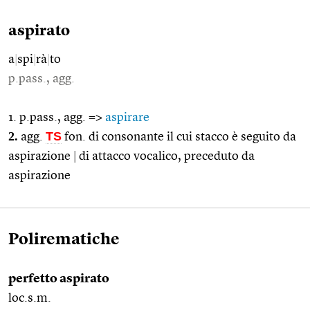
aspirato
a
|
spi
|
rà
|
to
p.pass., agg.
1. p.pass., agg. =>
aspirare
2.
TS
agg.
fon. di consonante il cui stacco è seguito da
aspirazione
|
di attacco vocalico, preceduto da
aspirazione
Polirematiche
perfetto aspirato
loc.s.m.