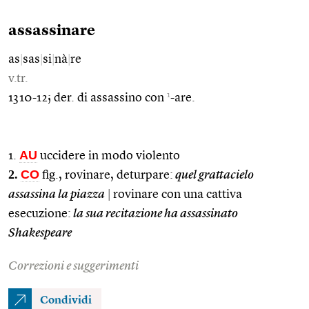
assassinare
as
|
sas
|
si
|
nà
|
re
v.tr.
1
1310-12; der. di assassino con
-are.
AU
1.
uccidere in modo violento
2.
CO
fig., rovinare, deturpare:
quel grattacielo
assassina la piazza
|
rovinare con una cattiva
esecuzione:
la sua recitazione ha assassinato
Shakespeare
Correzioni e suggerimenti
Condividi