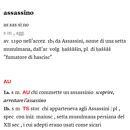
assassino
as
|
sas
|
sì
|
no
s.m., agg.
av. 1290 nell'accez. 1b; da Assassini, nome di una setta
musulmana, dall'ar. volg. ḥaššāšīn, pl. di ḥaššāš
"fumatore di hascisc".
AU
1a.
AU
s.m.
chi commette un assassinio:
scoprire
,
arrestare l’assassino
1b.
TS
s.m.
stor. chi apparteneva agli Assassini
|
pl.,
spec. con iniz. maiusc., setta musulmana persiana del
XII sec., i cui adepti erano usati come sicari