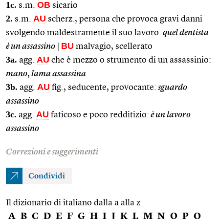
1c.
OB
s.m.
sicario
2.
AU
s.m.
scherz., persona che provoca gravi danni
svolgendo maldestramente il suo lavoro:
quel dentista
BU
è un assassino
|
malvagio, scellerato
3a.
AU
agg.
che è mezzo o strumento di un assassinio:
mano
,
lama assassina
3b.
AU
agg.
fig., seducente, provocante:
sguardo
assassino
3c.
AU
agg.
faticoso e poco redditizio:
è un lavoro
assassino
Correzioni e suggerimenti
Condividi
Il dizionario di italiano dalla a alla z
A
B
C
D
E
F
G
H
I
J
K
L
M
N
O
P
Q