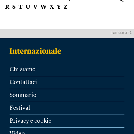
R
S
T
U
V
W
X
Y
Z
PUBBLICITÀ
Chi siamo
Contattaci
Sommario
Festival
Privacy e cookie