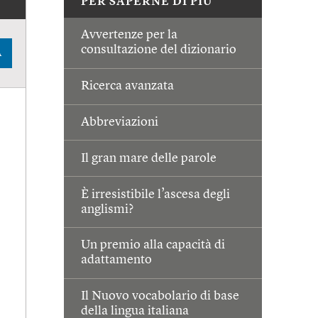
PER SAPERNE DI PIÙ
Avvertenze per la
consultazione del dizionario
A
Ricerca avanzata
Abbreviazioni
Il gran mare delle parole
È irresistibile l’ascesa degli
anglismi?
Un premio alla capacità di
adattamento
Il Nuovo vocabolario di base
della lingua italiana