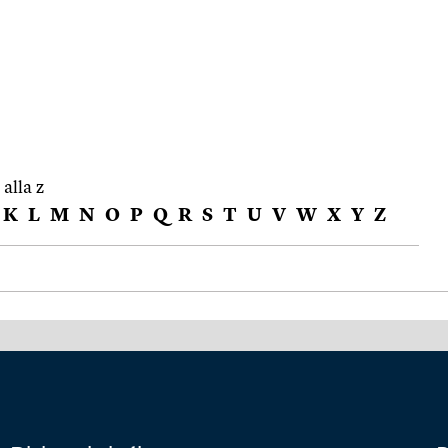
 alla z
K
L
M
N
O
P
Q
R
S
T
U
V
W
X
Y
Z