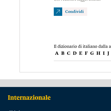
Condividi
Il dizionario di italiano dalla a
A
B
C
D
E
F
G
H
I
J