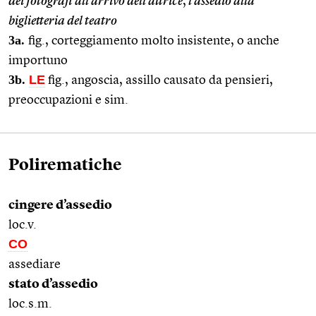
dei fotografi all’arrivo dell’attrice
,
l’assedio alla
biglietteria del teatro
3a.
fig., corteggiamento molto insistente, o anche
importuno
3b.
LE
fig., angoscia, assillo causato da pensieri,
preoccupazioni e sim.
Polirematiche
cingere d’assedio
loc.v.
CO
assediare
stato d’assedio
loc.s.m.