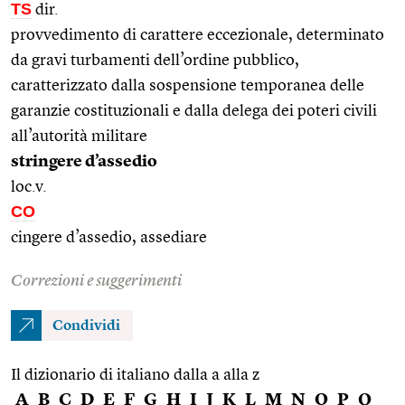
TS
dir.
provvedimento di carattere eccezionale, determinato
da gravi turbamenti dell’ordine pubblico,
caratterizzato dalla sospensione temporanea delle
garanzie costituzionali e dalla delega dei poteri civili
all’autorità militare
stringere d’assedio
loc.v.
CO
cingere d’assedio, assediare
Correzioni e suggerimenti
Condividi
Il dizionario di italiano dalla a alla z
A
B
C
D
E
F
G
H
I
J
K
L
M
N
O
P
Q