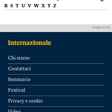
R
S
T
U
V
W
X
Y
Z
PUBBLICITÀ
Chi siamo
Contattaci
Sommario
Festival
Privacy e cookie