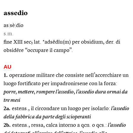
assedio
as
|
sè
|
dio
s.m.
fine XIII sec; lat. *adsĕdĭu(m) per obsidium, der. di
obsidēre “occupare il campo”.
AU
1.
operazione militare che consiste nell’accerchiare un
luogo fortificato per impadronirsene con la forza:
porre
,
mettere
,
rompere l’assedio
,
l’assedio dura ormai da
tre mesi
2a.
estens., il circondare un luogo per isolarlo:
l’assedio
della fabbrica da parte degli scioperanti
2b.
estens., ressa, calca intorno a qcn. o qcs.:
l’assedio