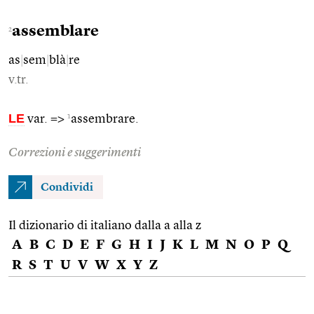
assemblare
2
as
|
sem
|
blà
|
re
v.tr.
LE
1
var. =>
assembrare.
Correzioni e suggerimenti
Condividi
Il dizionario di italiano dalla a alla z
A
B
C
D
E
F
G
H
I
J
K
L
M
N
O
P
Q
R
S
T
U
V
W
X
Y
Z