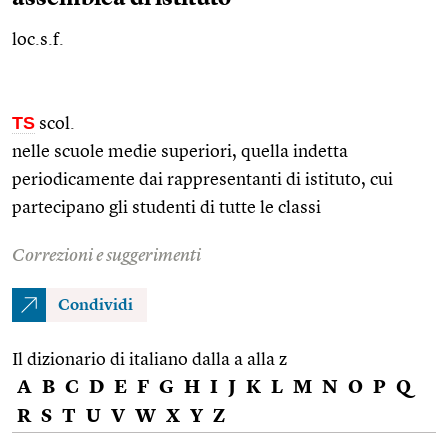
loc.s.f.
TS
scol.
nelle scuole medie superiori, quella indetta
periodicamente dai rappresentanti di istituto, cui
partecipano gli studenti di tutte le classi
Correzioni e suggerimenti
Condividi
Il dizionario di italiano dalla a alla z
A
B
C
D
E
F
G
H
I
J
K
L
M
N
O
P
Q
R
S
T
U
V
W
X
Y
Z