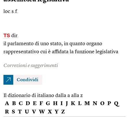
loc.s.f.
TS
dir.
il parlamento di uno stato, in quanto organo
rappresentativo cui è affidata la funzione legislativa
Correzioni e suggerimenti
Condividi
Il dizionario di italiano dalla a alla z
A
B
C
D
E
F
G
H
I
J
K
L
M
N
O
P
Q
R
S
T
U
V
W
X
Y
Z