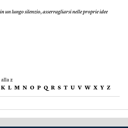
in un lungo silenzio
,
asserragliarsi nelle proprie idee
 alla z
K
L
M
N
O
P
Q
R
S
T
U
V
W
X
Y
Z