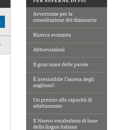
PER SAPERNE DI PIÙ
Avvertenze per la
consultazione del dizionario
A
Ricerca avanzata
Abbreviazioni
Il gran mare delle parole
È irresistibile l’ascesa degli
anglismi?
Un premio alla capacità di
adattamento
Il Nuovo vocabolario di base
della lingua italiana