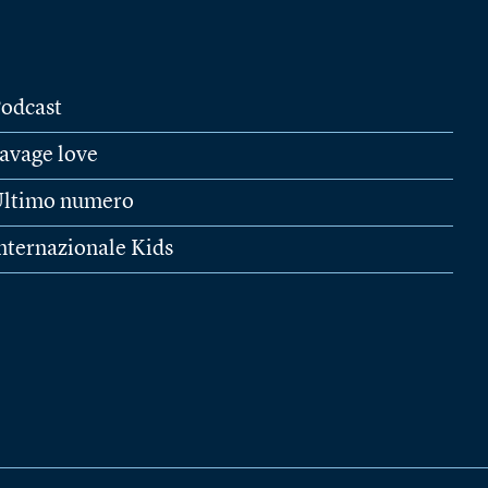
odcast
avage love
ltimo numero
nternazionale Kids