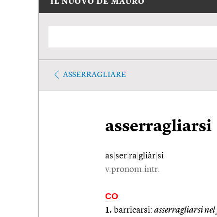
IL NUOVO DE MAURO
ASSERRAGLIARE
asserragliarsi
as
|
ser
|
ra
|
gliàr
|
si
v.pronom.intr.
CO
1.
barricarsi:
asserragliarsi nel