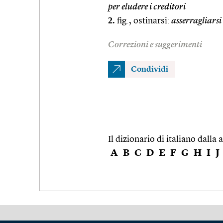
per eludere i creditori
2.
fig., ostinarsi:
asserragliarsi 
Correzioni e suggerimenti
Condividi
Il dizionario di italiano dalla a
A
B
C
D
E
F
G
H
I
J