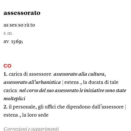
assessorato
as
|
ses
|
so
|
rà
|
to
s.m.
av. 1569;
CO
1.
carica di assessore:
assessorato alla cultura
,
assessorato all’urbanistica
|
estens., la durata di tale
carica:
nel corso del suo assessorato le iniziative sono state
molteplici
2.
il personale, gli uffici che dipendono dall’assessore
|
estens., la loro sede
Correzioni e suggerimenti