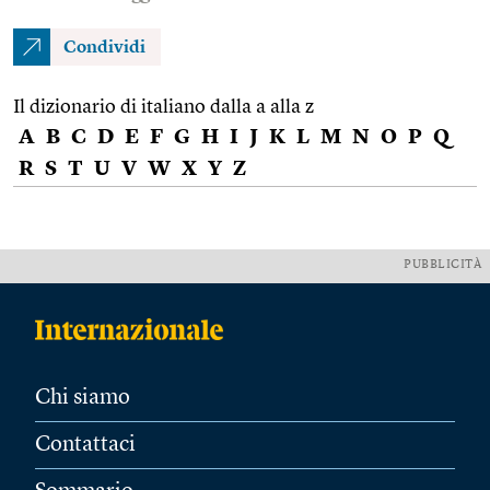
Condividi
Il dizionario di italiano dalla a alla z
A
B
C
D
E
F
G
H
I
J
K
L
M
N
O
P
Q
R
S
T
U
V
W
X
Y
Z
PUBBLICITÀ
Chi siamo
Contattaci