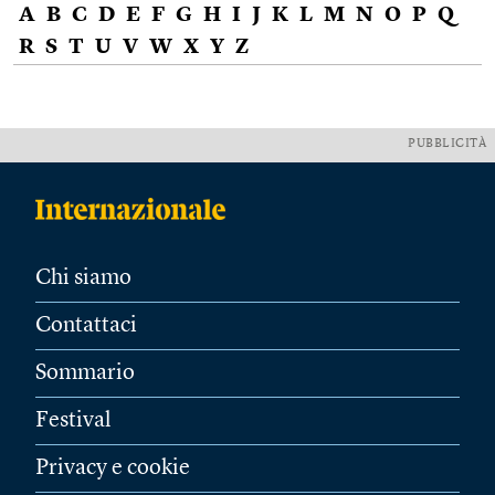
A
B
C
D
E
F
G
H
I
J
K
L
M
N
O
P
Q
R
S
T
U
V
W
X
Y
Z
PUBBLICITÀ
Chi siamo
Contattaci
Sommario
Festival
Privacy e cookie