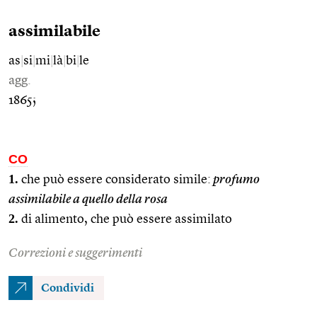
assimilabile
as
|
si
|
mi
|
là
|
bi
|
le
agg.
1865;
CO
1.
che può essere considerato simile:
profumo
assimilabile a quello della rosa
2.
di alimento, che può essere assimilato
Correzioni e suggerimenti
Condividi